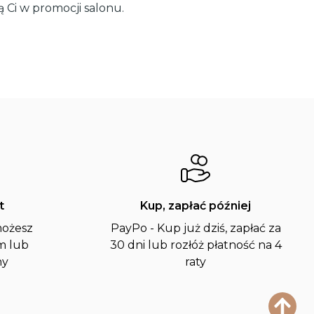
 Ci w promocji salonu.
t
Kup, zapłać później
możesz
PayPo - Kup już dziś, zapłać za
m lub
30 dni lub rozłóż płatność na 4
ny
raty